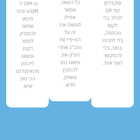
כל השאר.
ומקבלים
מ-SIM ל-
אפשר
קוד QR
eSIM וזהו!
אפילו
למייל. בלי
מכאן
לעשות את
לקום
אפשר
זה על
מהספה,
להפסיק
הווייפיי של
בלי לחכות
לספור
נתב"ג אחרי
בתור, בלי
דקות
הצ'ק-אין.
להתקשר
ופשוט
פשוט כמו
לאף אחד.
ליהנות
להתקין
מהאינטרנט
משחק
הכי טוב
חדש.
שיש.