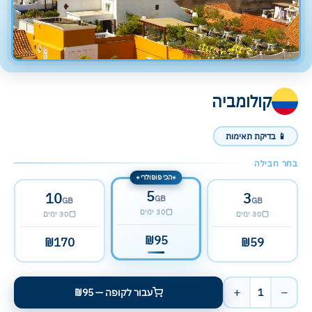
קולומביה
📱 בדיקת תאימות
בחר חבילה
הכי פופולרי
✦
✦
5
10
3
GB
GB
GB
30 ימים
30 ימים
30 ימים
₪95
₪170
₪59
+
−
1
עבור לקופה — ₪95