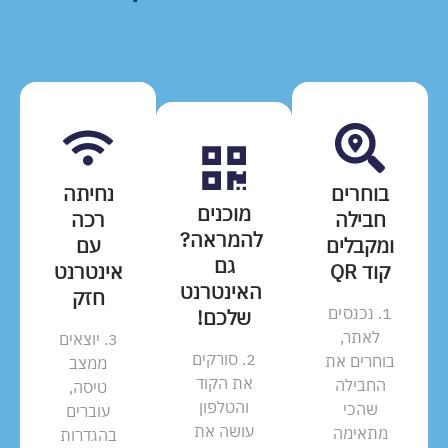
בוחרים
נחיתה
מוכנים
חבילה
רכה
להמראה?
ומקבלים
עם
גם
קוד QR
אינטרנט
האינטרנט
חזק
1. נכנסים
שלכם!
לאתר,
3. יוצאים
2. סורקים
בוחרים את
ממצב
את הקוד
החבילה
טיסה,
והטלפון
שהכי
עוברים
עושה את
מתאימה
בהגדרות