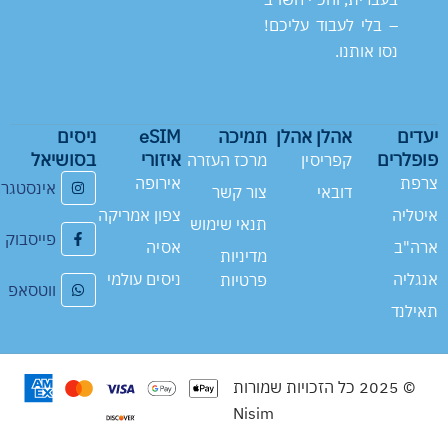
– בלי לעבוד עליכם!
נסו אותנו.
יעדים
אהלן אהלן
תמיכה
eSIM
ניסים
פופלרים
איזורי
בסושיאל
קפריסין
מרכז העזרה
צרפת
אירופה
אינסטגר
דובאי
צור קשר
איטליה
צפון אמריקה
תנאי שימוש
פייסבוק
ארה"ב
אסיה
מדיניות
אנגליה
ניסים עולמי
פרטיות
ווטסאפ
תאילנד
© 2025 כל הזכויות שמורות
Nisim