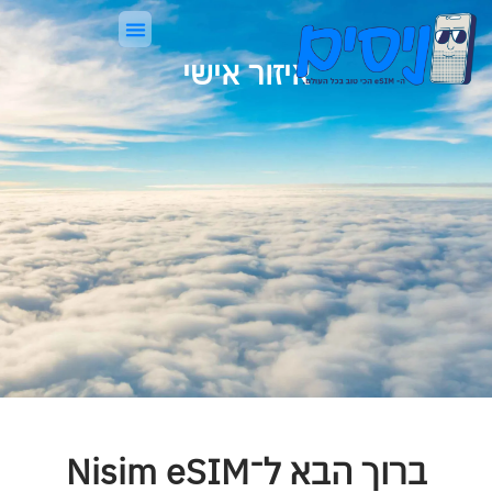
לתוכן
איזור אישי
eSIM, בקצרה
ניסים Guard
ברוך הבא ל־Nisim eSIM