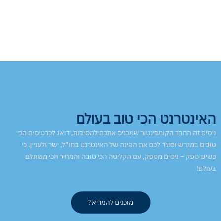
האינטרנט הכי טוב בעולם
ניסים זה החבר הקומבינטור שמכניס אתכם למסיבות, דואג לכרטיסים הכי
טובים במגרש וסוגר לכם את הפינה של האינטרנט בחו”ל, ישר ולעניין. כי
כשיש ספק – ניסים מספק, עם הקליטה הכי טובה והמחיר הכי משתלם
בעולם!
מוכנים להמריא?