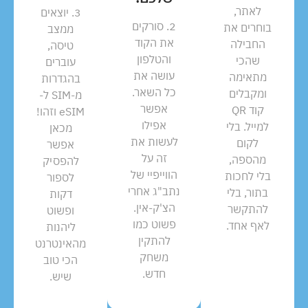
לאתר,
3. יוצאים
2. סורקים
בוחרים את
ממצב
את הקוד
החבילה
טיסה,
והטלפון
שהכי
עוברים
עושה את
מתאימה
בהגדרות
כל השאר.
ומקבלים
מ-SIM ל-
אפשר
קוד QR
eSIM וזהו!
אפילו
למייל. בלי
מכאן
לעשות את
לקום
אפשר
זה על
מהספה,
להפסיק
הווייפיי של
בלי לחכות
לספור
נתב"ג אחרי
בתור, בלי
דקות
הצ'ק-אין.
להתקשר
ופשוט
פשוט כמו
לאף אחד.
ליהנות
להתקין
מהאינטרנט
משחק
הכי טוב
חדש.
שיש.