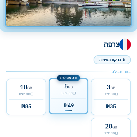
צרפת
📱 בדיקת תאימות
בחר חבילה
הכי פופולרי
✦
✦
5
10
3
GB
GB
GB
30 ימים
30 ימים
30 ימים
₪49
₪85
₪35
20
GB
30 ימים