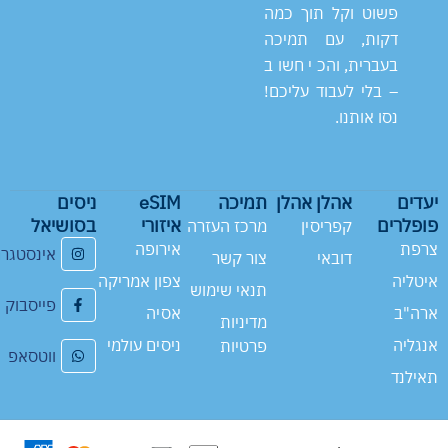
פשוט וקל תוך כמה
דקות, עם תמיכה
בעברית, והכי חשוב
– בלי לעבוד עליכם!
נסו אותנו.
יעדים
אהלן אהלן
תמיכה
eSIM
ניסים
פופלרים
איזורי
בסושיאל
קפריסין
מרכז העזרה
צרפת
אירופה
אינסטגר
דובאי
צור קשר
איטליה
צפון אמריקה
תנאי שימוש
פייסבוק
ארה"ב
אסיה
מדיניות
אנגליה
ניסים עולמי
פרטיות
ווטסאפ
תאילנד