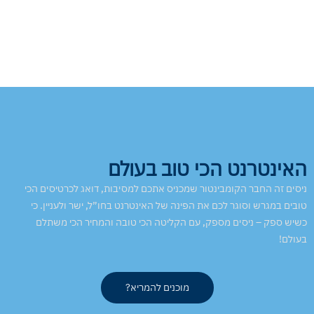
האינטרנט הכי טוב בעולם
ניסים זה החבר הקומבינטור שמכניס אתכם למסיבות, דואג לכרטיסים הכי
טובים במגרש וסוגר לכם את הפינה של האינטרנט בחו”ל, ישר ולעניין. כי
כשיש ספק – ניסים מספק, עם הקליטה הכי טובה והמחיר הכי משתלם
בעולם!
מוכנים להמריא?