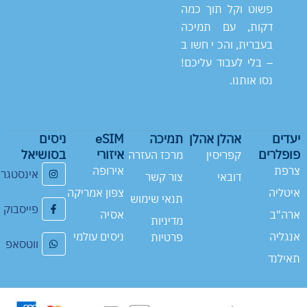
פשוט וקל תוך כמה
דקות, עם תמיכה
בעברית, והכי חשוב
– בלי לעבוד עליכם!
נסו אותנו.
יעדים
אהלן אהלן
תמיכה
eSIM
ניסים
פופלרים
איזורי
בסושיאל
קפריסין
מרכז העזרה
צרפת
אירופה
אינסטגר
דובאי
צור קשר
איטליה
צפון אמריקה
תנאי שימוש
פייסבוק
ארה"ב
אסיה
מדיניות
אנגליה
ניסים עולמי
פרטיות
ווטסאפ
תאילנד