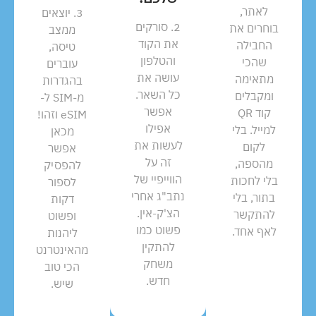
לאתר,
3. יוצאים
2. סורקים
בוחרים את
ממצב
את הקוד
החבילה
טיסה,
והטלפון
שהכי
עוברים
עושה את
מתאימה
בהגדרות
כל השאר.
ומקבלים
מ-SIM ל-
אפשר
קוד QR
eSIM וזהו!
אפילו
למייל. בלי
מכאן
לעשות את
לקום
אפשר
זה על
מהספה,
להפסיק
הווייפיי של
בלי לחכות
לספור
נתב"ג אחרי
בתור, בלי
דקות
הצ'ק-אין.
להתקשר
ופשוט
פשוט כמו
לאף אחד.
ליהנות
להתקין
מהאינטרנט
משחק
הכי טוב
חדש.
שיש.