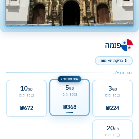
פנמה
📱 בדיקת תאימות
בחר חבילה
הכי פופולרי
✦
✦
5
10
3
GB
GB
GB
30 ימים
30 ימים
30 ימים
₪368
₪672
₪224
20
GB
30 ימים