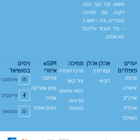
פשוט וקל תוך כמה
דקות, עם תמיכה
בעברית, והכי חשוב
– בלי לעבוד עליכם!
נסו אותנו.
יעדים
אהלן אהלן
תמיכה
eSIM
ניסים
פופלרים
איזורי
בסושיאל
קפריסין
מרכז העזרה
צרפת
אירופה
אינסטגר
דובאי
צור קשר
איטליה
צפון אמריקה
תנאי שימוש
פייסבוק
ארה"ב
אסיה
מדיניות
אנגליה
ניסים עולמי
פרטיות
ווטסאפ
תאילנד