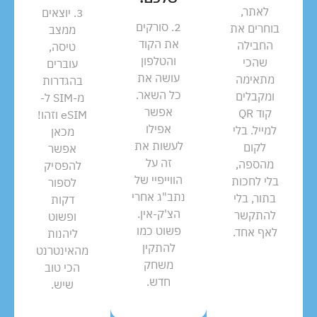
לאתר,
3. יוצאים
2. סורקים
בוחרים את
ממצב
את הקוד
החבילה
טיסה,
והטלפון
שהכי
עוברים
עושה את
מתאימה
בהגדרות
כל השאר.
ומקבלים
מ-SIM ל-
אפשר
קוד QR
eSIM וזהו!
אפילו
למייל. בלי
מכאן
לעשות את
לקום
אפשר
זה על
מהספה,
להפסיק
הווייפיי של
בלי לחכות
לספור
נתב"ג אחרי
בתור, בלי
דקות
הצ'ק-אין.
להתקשר
ופשוט
פשוט כמו
לאף אחד.
ליהנות
להתקין
מהאינטרנט
משחק
הכי טוב
חדש.
שיש.