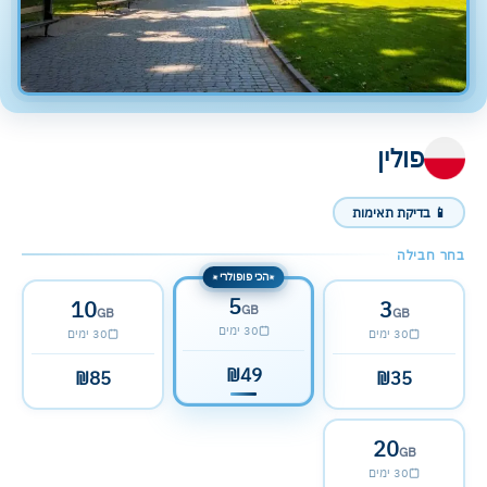
פולין
📱 בדיקת תאימות
בחר חבילה
הכי פופולרי
✦
✦
5
10
3
GB
GB
GB
30 ימים
30 ימים
30 ימים
₪49
₪85
₪35
20
GB
30 ימים