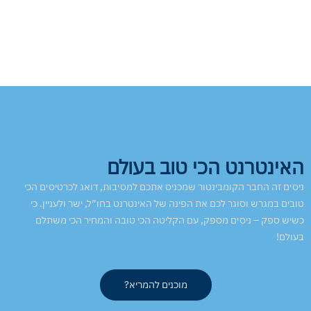
האינטרנט הכי טוב בעולם
ניסים זה החבר הקומבינטור שמכניס אתכם למסיבות, דואג לכרטיסים הכי
טובים במגרש וסוגר לכם את הפינה של האינטרנט בחו”ל, ישר ולעניין. כי
כשיש ספק – ניסים מספק, עם הקליטה הכי טובה והמחיר הכי משתלם
בעולם!
מוכנים להמריא?