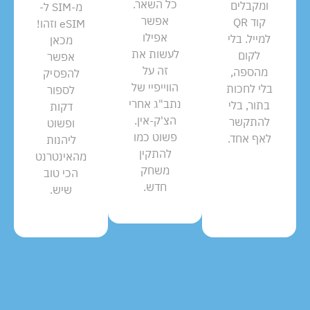
כל השאר.
ומקבלים
מ-SIM ל-
אפשר
קוד QR
eSIM וזהו!
אפילו
למייל. בלי
מכאן
לעשות את
לקום
אפשר
זה על
מהספה,
להפסיק
הווייפיי של
בלי לחכות
לספור
נתב"ג אחרי
בתור, בלי
דקות
הצ'ק-אין.
להתקשר
ופשוט
פשוט כמו
לאף אחד.
ליהנות
להתקין
מהאינטרנט
משחק
הכי טוב
חדש.
שיש.