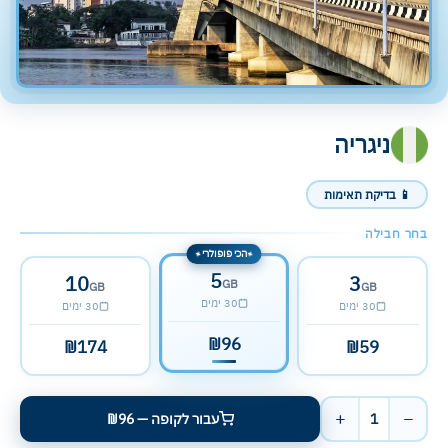
ניגריה
📱 בדיקת תאימות
בחר חבילה
הכי פופולרי
✦
✦
5
10
3
GB
GB
GB
30 ימים
30 ימים
30 ימים
₪96
₪174
₪59
+
−
1
עבור לקופה — ₪96