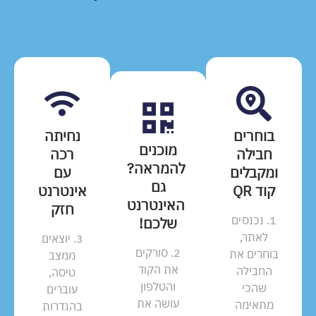
בוחרים
נחיתה
מוכנים
חבילה
רכה
להמראה?
ומקבלים
עם
גם
קוד QR
אינטרנט
האינטרנט
חזק
1. נכנסים
שלכם!
לאתר,
3. יוצאים
2. סורקים
בוחרים את
ממצב
את הקוד
החבילה
טיסה,
והטלפון
שהכי
עוברים
עושה את
מתאימה
בהגדרות