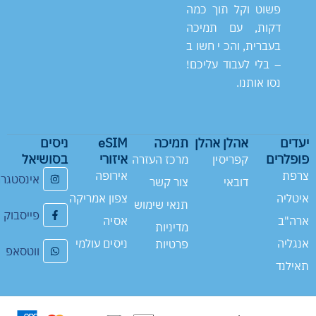
פשוט וקל תוך כמה
דקות, עם תמיכה
בעברית, והכי חשוב
– בלי לעבוד עליכם!
נסו אותנו.
יעדים
אהלן אהלן
תמיכה
eSIM
ניסים
פופלרים
איזורי
בסושיאל
קפריסין
מרכז העזרה
צרפת
אירופה
אינסטגר
דובאי
צור קשר
איטליה
צפון אמריקה
תנאי שימוש
פייסבוק
ארה"ב
אסיה
מדיניות
אנגליה
ניסים עולמי
פרטיות
ווטסאפ
תאילנד