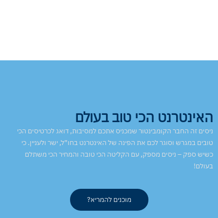
האינטרנט הכי טוב בעולם
ניסים זה החבר הקומבינטור שמכניס אתכם למסיבות, דואג לכרטיסים הכי
טובים במגרש וסוגר לכם את הפינה של האינטרנט בחו”ל, ישר ולעניין. כי
כשיש ספק – ניסים מספק, עם הקליטה הכי טובה והמחיר הכי משתלם
בעולם!
מוכנים להמריא?