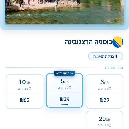
בוסניה הרצגובינה
📱 בדיקת תאימות
בחר חבילה
הכי פופולרי
✦
✦
5
10
3
GB
GB
GB
30 ימים
30 ימים
30 ימים
₪39
₪62
₪29
20
GB
30 ימים