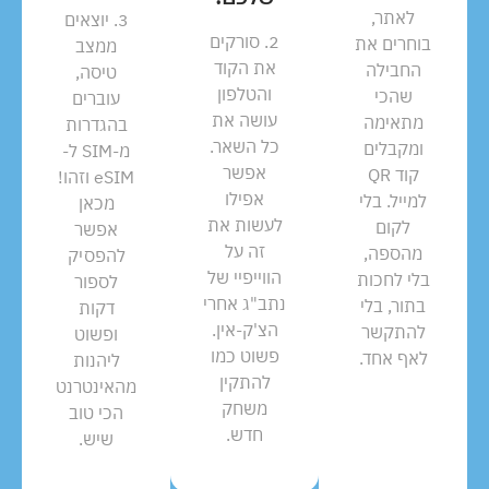
לאתר,
3. יוצאים
2. סורקים
בוחרים את
ממצב
את הקוד
החבילה
טיסה,
והטלפון
שהכי
עוברים
עושה את
מתאימה
בהגדרות
כל השאר.
ומקבלים
מ-SIM ל-
אפשר
קוד QR
eSIM וזהו!
אפילו
למייל. בלי
מכאן
לעשות את
לקום
אפשר
זה על
מהספה,
להפסיק
הווייפיי של
בלי לחכות
לספור
נתב"ג אחרי
בתור, בלי
דקות
הצ'ק-אין.
להתקשר
ופשוט
פשוט כמו
לאף אחד.
ליהנות
להתקין
מהאינטרנט
משחק
הכי טוב
חדש.
שיש.