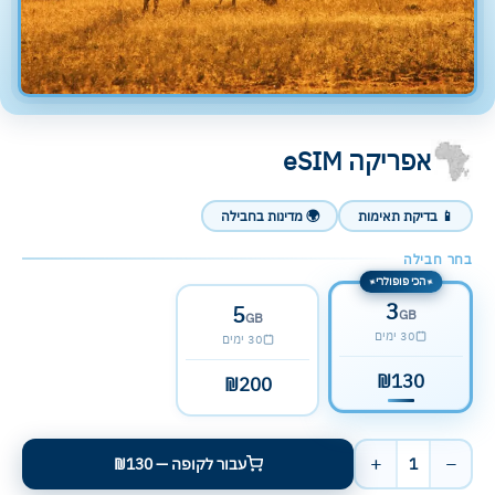
אפריקה eSIM
📱 בדיקת תאימות
🌍 מדינות בחבילה
בחר חבילה
הכי פופולרי
✦
✦
3
5
GB
GB
30 ימים
30 ימים
₪130
₪200
+
−
1
עבור לקופה — ₪130