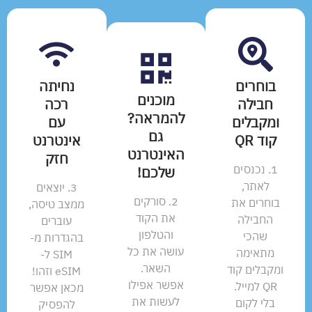
בוחרים
נחיתה
מוכנים
חבילה
רכה
להמראה?
ומקבלים
עם
גם
קוד QR
אינטרנט
האינטרנט
חזק
1. נכנסים
שלכם!
לאתר,
3. יוצאים
2. סורקים
בוחרים את
ממצב טיסה,
את הקוד
החבילה
עוברים
והטלפון
שהכי
בהגדרות מ-
עושה את כל
מתאימה
SIM ל-
השאר.
ומקבלים קוד
eSIM וזהו!
אפשר אפילו
QR למייל.
מכאן אפשר
לעשות את
בלי לקום
להפסיק