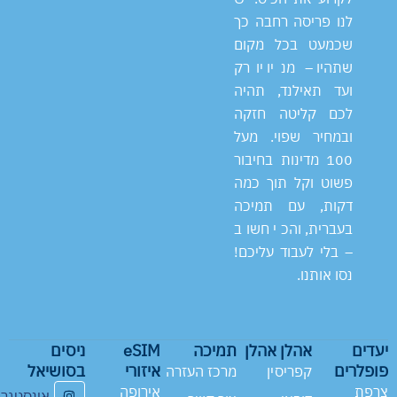
לנו פריסה רחבה כך
שכמעט בכל מקום
שתהיו – מניו יורק
ועד תאילנד, תהיה
לכם קליטה חזקה
ובמחיר שפוי. מעל
100 מדינות בחיבור
פשוט וקל תוך כמה
דקות, עם תמיכה
בעברית, והכי חשוב
– בלי לעבוד עליכם!
נסו אותנו.
יעדים
אהלן אהלן
תמיכה
eSIM
ניסים
פופלרים
איזורי
בסושיאל
קפריסין
מרכז העזרה
צרפת
אירופה
אינסטגר