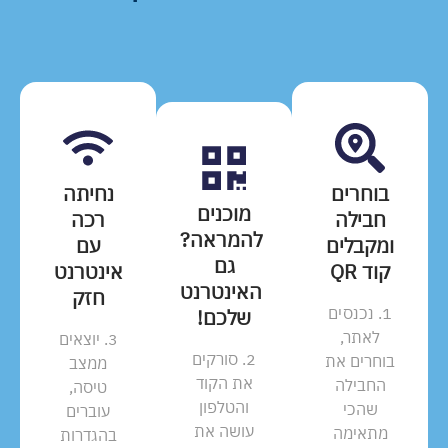
בוחרים
נחיתה
מוכנים
חבילה
רכה
להמראה?
ומקבלים
עם
גם
קוד QR
אינטרנט
האינטרנט
חזק
1. נכנסים
שלכם!
לאתר,
3. יוצאים
2. סורקים
בוחרים את
ממצב
את הקוד
החבילה
טיסה,
והטלפון
שהכי
עוברים
עושה את
מתאימה
בהגדרות