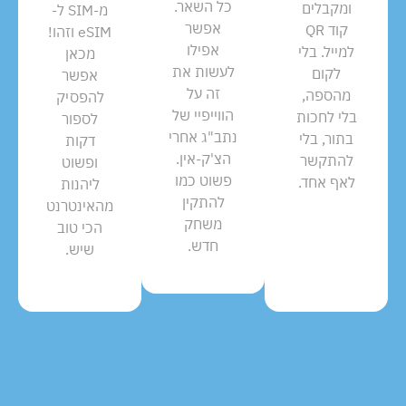
כל השאר.
ומקבלים
מ-SIM ל-
אפשר
קוד QR
eSIM וזהו!
אפילו
למייל. בלי
מכאן
לעשות את
לקום
אפשר
זה על
מהספה,
להפסיק
הווייפיי של
בלי לחכות
לספור
נתב"ג אחרי
בתור, בלי
דקות
הצ'ק-אין.
להתקשר
ופשוט
פשוט כמו
לאף אחד.
ליהנות
להתקין
מהאינטרנט
משחק
הכי טוב
חדש.
שיש.