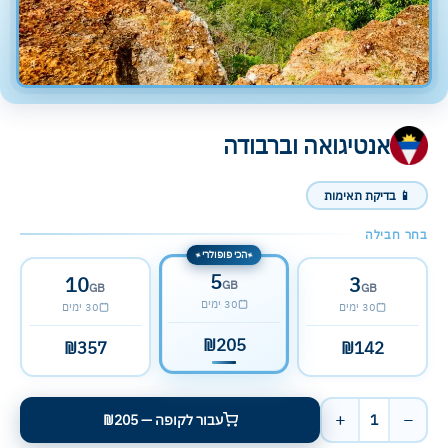
אנטיגואה וברבודה
📱 בדיקת תאימות
בחר חבילה
הכי פופולרי
✦
✦
5
10
3
GB
GB
GB
30 ימים
30 ימים
30 ימים
₪205
₪357
₪142
+
−
1
עבור לקופה — ₪205