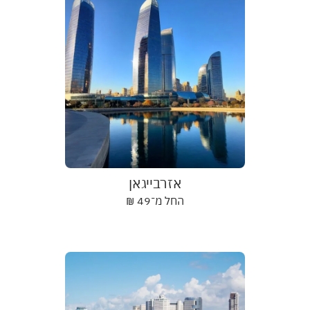
אזרבייגאן
החל מ־
49
₪