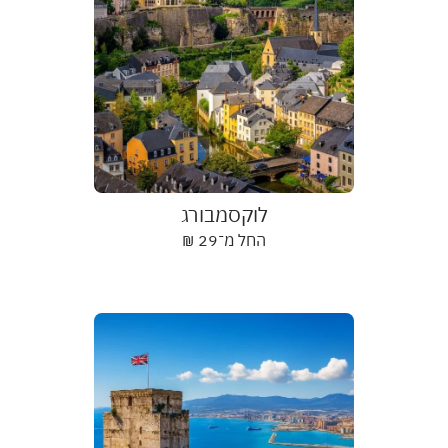
לוקסמבורג
החל מ־
29
₪