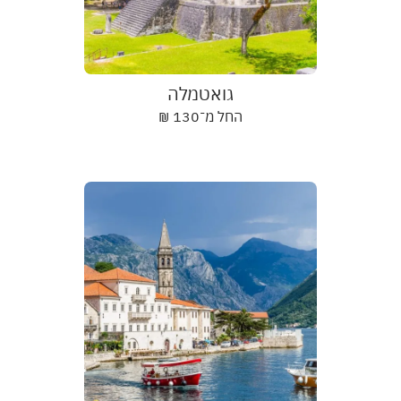
גואטמלה
החל מ־
130
₪