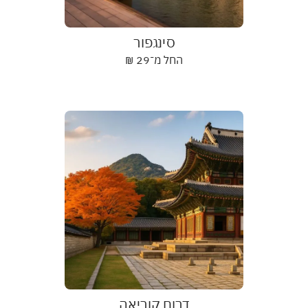
סינגפור
החל מ־
29
₪
דרום קוריאה