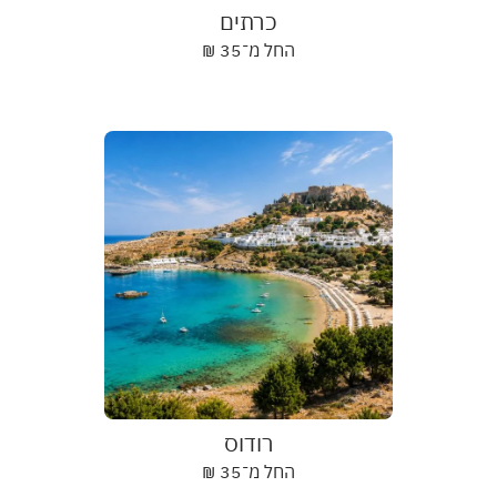
כרתים
החל מ־
35
₪
רודוס
החל מ־
35
₪