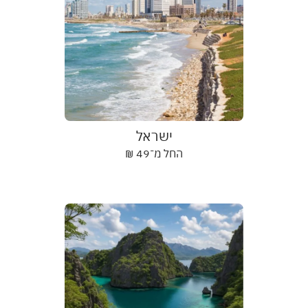
ישראל
החל מ־
49
₪