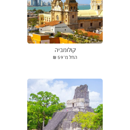
קולומביה
החל מ־
59
₪