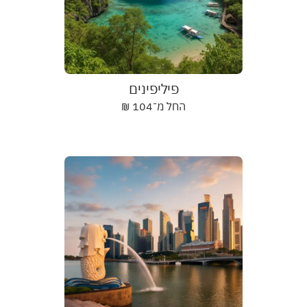
פיליפינים
החל מ־
104
₪