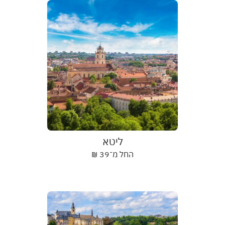
ליטא
החל מ־
39
₪