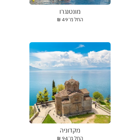
מונטנגרו
החל מ־
49
₪
מקדוניה
החל מ־
94
₪