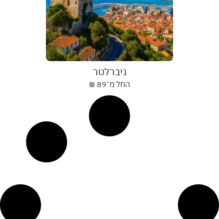
גיברלטר
החל מ־
89
₪