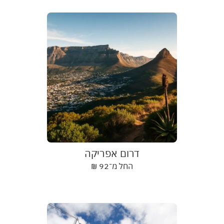
דרום אפריקה
החל מ־
92
₪