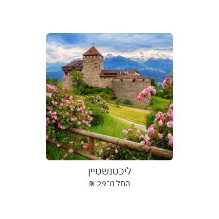
ליכטנשטיין
החל מ־
29
₪