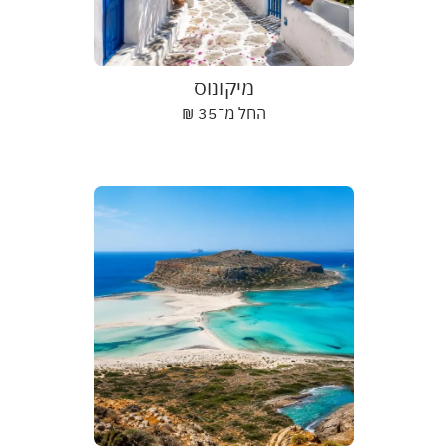
מיקונוס
החל מ־
35
₪