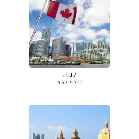
קנדה
החל מ־
57
₪