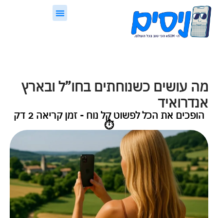
לתוכן
eSIM, בקצרה
ניסים Guard
מה עושים כשנוחתים בחו”ל ובארץ
אנדרואיד
הופכים את הכל לפשוט קל נוח - זמן קריאה 2 דק
⏱️