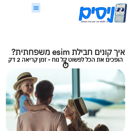
לתוכן
eSIM, בקצרה
ניסים Guard
איך קונים חבילת esim משפחתית?
הופכים את הכל לפשוט קל נוח - זמן קריאה 2 דק
⏱️