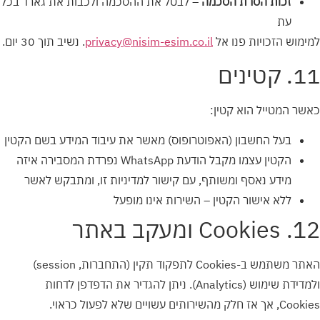
זכות הסרת הסכמה
– לבטל את ההסכמה ולכבות את גארד בכל
עת
למימוש הזכויות פנו אל
privacy@nisim-esim.co.il
. נשיב תוך 30 יום.
11. קטינים
כאשר המטייל הוא קטין:
בעל החשבון (האפוטרופוס) מאשר את עיבוד המידע בשם הקטין
הקטין עצמו מקבל הודעת WhatsApp נפרדת המסבירה איזה
מידע נאסף ומשותף, עם קישור למדיניות זו, ומתבקש לאשר
ללא אישור הקטין – השירות אינו מופעל
12. Cookies ומעקב באתר
האתר משתמש ב-Cookies לתפקוד תקין (התחברות, session)
ולמדידת שימוש (Analytics). ניתן להגדיר את הדפדפן לדחות
Cookies, אך אז חלק מהשירותים עשויים שלא לפעול כראוי.