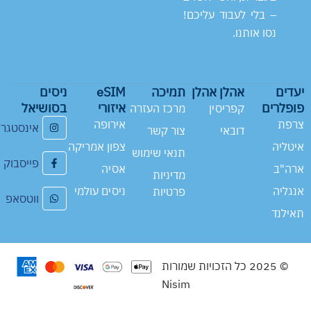
– בלי לעבוד עליכם!
נסו אותנו.
יעדים
אהלן אהלן
תמיכה
eSIM
ניסים
פופלרים
איזורי
בסושיאל
קפריסין
מרכז העזרה
צרפת
אירופה
אינסטגר
דובאי
צור קשר
איטליה
צפון אמריקה
תנאי שימוש
פייסבוק
ארה"ב
אסיה
מדיניות
אנגליה
ניסים עולמי
פרטיות
ווטסאפ
תאילנד
© 2025 כל הזכויות שמורות
Nisim