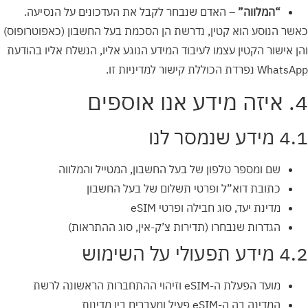
“המלווה”
– האדם שנבחר לקבל את העדכונים על הנסיעה.
כאשר הנוסע הוא קטין, נדרשת הן הסכמת בעל החשבון (כאפוטרופוס)
והן אישור הקטין עצמו לעיבוד המידע הנוגע אליו, הנשלח אליו בהודעת
WhatsApp נפרדת הכוללת קישור למדיניות זו.
4. איזה מידע אנו אוספים
4.1 מידע שנמסר לנו
שם ומספר טלפון של בעל החשבון, המטייל והמלווה
כתובת דוא”ל ופרטי תשלום של בעל החשבון
מדינת יעד, סוג חבילה ופרטי eSIM
הגדרות שנבחרו (תדירות צ’ק-אין, סוג ההתראות)
4.2 מידע תפעולי על השימוש
מועד הפעלת ה-eSIM וזיהוי ההתחברות הראשונה לרשת
המדינה בה ה-eSIM פעיל ומעברים בין מדינות