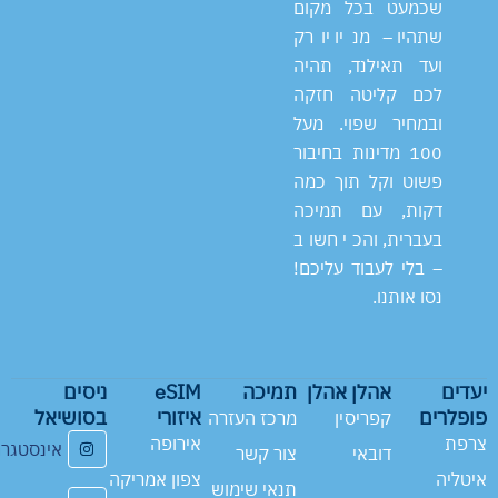
שכמעט בכל מקום
שתהיו – מניו יורק
ועד תאילנד, תהיה
לכם קליטה חזקה
ובמחיר שפוי. מעל
100 מדינות בחיבור
פשוט וקל תוך כמה
דקות, עם תמיכה
בעברית, והכי חשוב
– בלי לעבוד עליכם!
נסו אותנו.
יעדים
אהלן אהלן
תמיכה
eSIM
ניסים
פופלרים
איזורי
בסושיאל
קפריסין
מרכז העזרה
צרפת
אירופה
אינסטגר
דובאי
צור קשר
איטליה
צפון אמריקה
תנאי שימוש