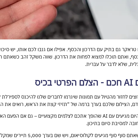
טראקר גם בתיק עם הדרכון והכסף. אפילו אם גנבו לכם אותו, יש סיכו
, ואתם תוכלו למצוא לפחות את הדרכון. שווה משקל זהב כשאתם תק
ית, שלא לדבר על עברית.
רוצים לחזור מהטיול עם תמונות שיגרמו לחברים שלנו להיכנס לספירלת 
דם, הצילום שלכם בערך ברמה של “תזיזי קצת את הראש, רואים את ה
למזלכם, הטלפונים של היום מגיעים עם AI שהופך אתכם לצלמים מקצועיים – ג
ובה למסיבת סיום בתיכון.
והנה הקטע המטורף: כשאתם סוף סוף מגיעים ל