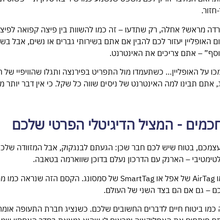
חזור.
דה מראש? אחלה, רק שתדעו – זה כמו להשוות בין פיצה קפואה לפיצ
 האופליין יעזור לכם להבין אם אתם בשירותי גברים או נשים, אבל בש
נוסף” – אתם צריכים את האינטרנט.
ו על האופליין… כשתעמדו מול התפריט בפירנצה ותגלו שהוויפיי של 
תם תבינו למה האינטרנט של ניסים שווה כל שקל. כי אין דבר יותר מב
צמכם, בטוח שיש לכם חבר שכן: הגעתם לבנגקוק, אבל המזוודה שלכ
לטימטיבי – הארנק עם הדרכון נעלם בדוכן שווארמה בטאבה.
הפתרון? טראקר קטן כמו AirTag של אפל או SmartTag של סמסונג. הקסם 
ם – גם אם הם בצד השני של העולם.
 כמו ביטוח חיים לדברים החשובים שלכם. כשנציג חברת התעופה אומר “