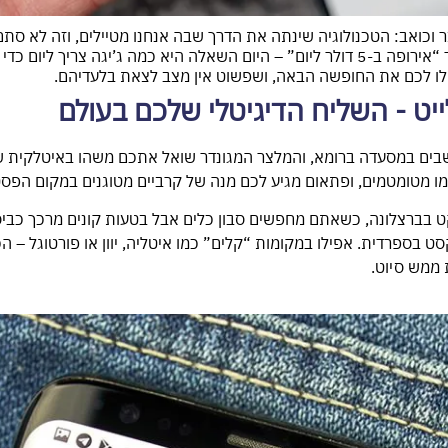
וכואב: הטכנולוגיה שינתה את הדרך שבה אנחנו מטיילים, וזה לא סתם
משעמם. תשכחו מהספר “אירופה ב-5 דולר ליום” – היום השאלה היא כמה ג’יגה צריך
לו לכם את החופשה הבאה, ושפשוט אין מצב לצאת בלעדיהם.
שבים במסעדה ברומא, והמלצר המגונדר שואל אתכם משהו באיטלקית ש
מו מטומטמים, ופתאום מגיע לכם מנה של קרביים מטוגנים במקום הפס
 בברצלונה, כשאתם מחפשים סבון כלים אבל בטעות קונים מרכך כביס
סט בספרדית. אפילו במקומות “קלים” כמו איטליה, יוון או פורטוגל – 
ת ממש סיוט.