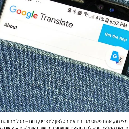
 מצלמה, אתם פשוט מכוונים את הטלפון לתפריט, ובום – הכל מתורגם ב
ת. ואם המלצר זורק לכם משפט שנשמע כמו שיר באיטלקית – פשוט ת