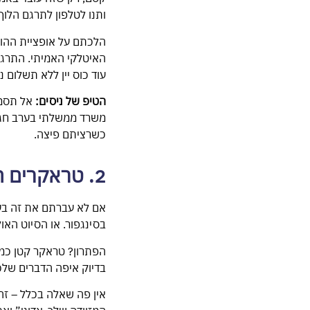
ותנו לטלפון לתרגם הלוך-
הלכתם על אופציית ההור
האיטלקי האמיתי. התרגום
עוד כוס יין ללא תשלום 
הטיפ של ניסים:
אל תסמכ
משרד ממשלתי בערב חג, א
כשרציתם פיצה.
2. טראקרים חכמים - המציל הדיגיטלי הפרטי שלכם
אם לא עברתם את זה בע
בסינגפור. או הסיוט האו
בדיוק איפה הדברים שלכ
אין פה שאלה בכלל – זה