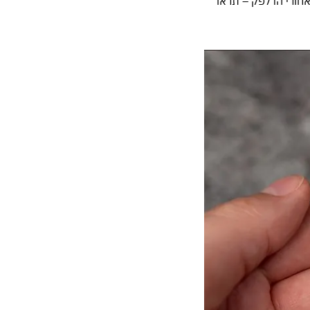
חורי הדלפק – תראו