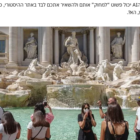
עם חיבור אינטרנט טוב, הAI יכול פשוט “למחוק” אותם ולהשאיר אתכם לבד באתר ההיסטו
 הא?.